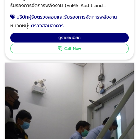
รับรองการจัดการพลังงาน (EnMS Audit and
Certification) หรือทีเรียกสั้น ๆ ว่าการตรวจสอบพลังงาน
บริษัทผู้รับตรวจสอบและรับรองการจัดการพลังงาน
(Energy Audit) ซึ่ง บริษัท เอ็นจิโนวา จำกัด ได้ให้บริการ
หมวดหมู่:
ตรวจสอบอาคาร
ตรวจสอบและรับรองการจัดการพลังงานตามข้อกำหนด คือ
กฎกระทรวงกำหนดมาตรฐาน หลักเกณฑ์และวิธีการจัดการ
ดูรายละเอียด
พลังงาน พ.ศ.๒๕๕๒ ประกาศกระทรวงพลังงาน เรื่อง หลัก
Call Now
เกณฑ์และวิธีการจัดการพลังงานในโรงงานควบคุมและ
อาคารควบคุม พ.ศ.๒๕๕๒ โปร อินสเปคเตอร์ ทีมงาน
วิศวกรมืออาชีพ ผู้เชี่ยวชาญด้านการให้บริการตรวจสอบ
อาคาร ตรวจสอบและรับรองการจัดการพลังงาน ตรวจสอบ
และรับรองระบบไฟฟ้าประจำปี ตรวจสอบระบบแจ้งเหตุเพลิง
ไหม้อาคารและโรงงาน เพื่อทำรายงานและ ออกหนังสือ
รับรองความปลอดภัยประเภทต่างๆ ตามกฎหมาย ได้รับ
ความไว้วางใจจากบริษัทชั้นนำระดับแนวหน้าของไทย และ
โรงงานชั้นนำของไทย