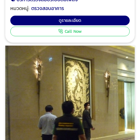
แจ้งเหตุเพลิงไหม้ทั้งระบบ บำรุงรักษา PM ทำความสะอาด
หมวดหมู่:
ตรวจสอบอาคาร
อุปกรณ์ระบบแจ้งเหตุ โปร อินสเปคเตอร์ ทีมงานวิศวกร
มืออาชีพ ผู้เชี่ยวชาญด้านการให้บริการตรวจสอบอาคาร
ดูรายละเอียด
ตรวจสอบและรับรองการจัดการพลังงาน ตรวจสอบและ
Call Now
รับรองระบบไฟฟ้าประจำปี ตรวจสอบระบบแจ้งเหตุเพลิงไหม้
อาคารและโรงงาน เพื่อทำรายงานและ ออกหนังสือรับรอง
ความปลอดภัยประเภทต่างๆ ตามกฎหมาย ได้รับความไว้
วางใจจากบริษัทชั้นนำระดับแนวหน้าของไทย และโรงงานชั้น
นำของไทย