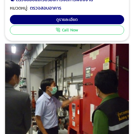
พลังงานและรายงานการตรวจสอบ การขอใบอนุญาตโดย
หมวดหมู่:
ตรวจสอบอาคาร
ระดับภาคีวิศวกร ได้รับใบอนุญาตตรวจสอบและรับรองการ
จัดการพลังงานจากกรมพัฒนาพลังงานทดแทนและอนุรักษ์
ดูรายละเอียด
พลังงาน กระทรวงพลังงาน ประเภทนิติบุคคล เลขที่ใบ
Call Now
อนุญาต น.0023/58 ตามพระราชบัญญัติการส่งเสริมการ
อนุรักษ์พลังงาน พ.ศ.2535 ฉบับแก้ไขเพิ่มเติม พ.ศ.2540 ให้
คำแนะนำการใช้พลังงานทางเลือก การจัดการพลังงานเชิง
เทคนิค การปรับปรุงเพิ่มประสิทธิภาพด้านการใช้พลังงาน
และะการลดค่าใช้จ่ายการสูญเสียด้านพลังงาน จาก
มาตรการอนุรักษ์พลังงานที่เหมาะสม โปร อินสเปคเตอร์ ทีม
งานวิศวกรมืออาชีพ ผู้เชี่ยวชาญด้านการให้บริการตรวจสอบ
อาคาร ตรวจสอบและรับรองการจัดการพลังงาน ตรวจสอบ
และรับรองระบบไฟฟ้าประจำปี ตรวจสอบระบบแจ้งเหตุเพลิง
ไหม้อาคารและโรงงาน เพื่อทำรายงานและ ออกหนังสือ
รับรองความปลอดภัยประเภทต่างๆ ตามกฎหมาย ได้รับ
ความไว้วางใจจากบริษัทชั้นนำระดับแนวหน้าของไทย และ
โรงงานชั้นนำของไทย