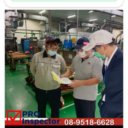
ปรับปรุงแก้ไขให้อาคารสามารถใช้งานได้อย่างปลอดภัย โปร
อินสเปคเตอร์ ทีมงานวิศวกรมืออาชีพ ผู้เชี่ยวชาญด้านการ
ให้บริการตรวจสอบอาคาร ตรวจสอบและรับรองการจัดการ
พลังงาน ตรวจสอบและรับรองระบบไฟฟ้าประจำปี ตรวจ
สอบระบบแจ้งเหตุเพลิงไหม้อาคารและโรงงาน เพื่อทำ
รายงานและ ออกหนังสือรับรองความปลอดภัยประเภทต่างๆ
ตามกฎหมาย ได้รับความไว้วางใจจากบริษัทชั้นนำระดับแนว
หน้าของไทย และโรงงานชั้นนำของไทย