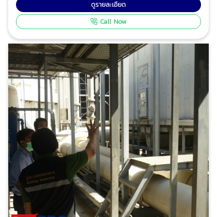
เบรกเกอร์ ACB function Test PM ระบบสายล่อฟ้า ให้
ดูรายละเอียด
บริการ บำรุงรักษาระบบไฟฟ้า ตรวจสอบระบบไฟฟ้าประจำปี
Call Now
PMระบบไฟฟ้า ริงเมน RMU, MDB DB ตู้ไฟฟ้า,
หม้อแปลงไฟฟ้า ทดสอบการทำงาน ACB โปร อินสเปค
เตอร์ ทีมงานวิศวกรมืออาชีพ ผู้เชี่ยวชาญด้านการให้บริการ
ตรวจสอบอาคาร ตรวจสอบและรับรองการจัดการพลังงาน
ตรวจสอบและรับรองระบบไฟฟ้าประจำปี ตรวจสอบระบบแจ้ง
เหตุเพลิงไหม้อาคารและโรงงาน เพื่อทำรายงานและ ออก
หนังสือรับรองความปลอดภัยประเภทต่างๆ ตามกฎหมาย ได้
รับความไว้วางใจจากบริษัทชั้นนำระดับแนวหน้าของไทย และ
โรงงานชั้นนำของไทย