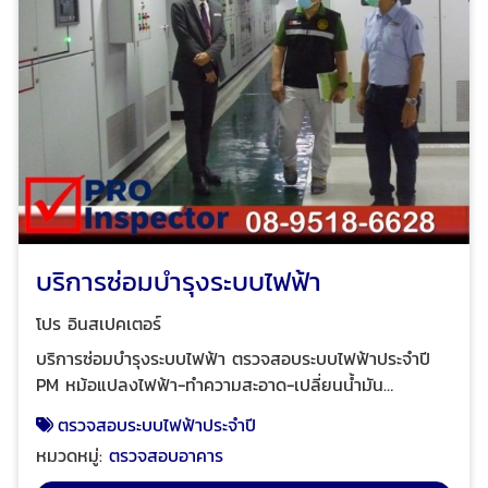
บริการซ่อมบำรุงระบบไฟฟ้า
โปร อินสเปคเตอร์
บริการซ่อมบำรุงระบบไฟฟ้า ตรวจสอบระบบไฟฟ้าประจำปี
PM หม้อแปลงไฟฟ้า-ทำความสะอาด-เปลี่ยนน้ำมัน
หม้อแปลง PM ตู้ MDB, PM ตู้ย่อย DB วัดค่าความเป็น
ตรวจสอบระบบไฟฟ้าประจำปี
ฉนวนของบัสบาร์เมน วัดค่าความต้านทานของสายดิน ตรวจ
หมวดหมู่:
ตรวจสอบอาคาร
วัดหาความร้อนสะสมตามจุดเชื่อมต่อ ทดสอบแอร์เซอร์กิต