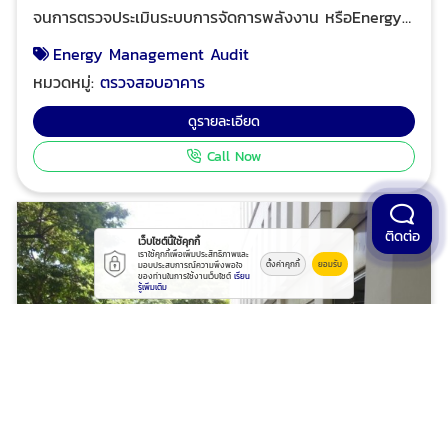
จนการตรวจประเมินระบบการจัดการพลังงาน หรือEnergy
Management Audit เป็นเครื่องมือที่นำมาประยุกต์ใช้เพื่อ
Energy Management Audit
ยืนยันว่าองค์กรที่ถูกตรวจประเมิน (Audit)มีการจัดการและ
หมวดหมู่:
ตรวจสอบอาคาร
การปฏิบัติด้านพลังงานที่เหมาะสม เพียงพอที่จะนำไปสู่เป้า
หมายด้านพลังงานที่กำหนดไว้ อีกทั้งหากนำการตรวจ
ดูรายละเอียด
ประเมินที่เป็นระบบมาใช้อย่างสม่ำเสมอ จะช่วยปรับปรุงผล
Call Now
การดำเนินงาน (Performance)ด้านพลังงานขององค์กร
โดยชี้ให้เห็นจุดแข็งและจุดอ่อนของระบบการจัดการพลังงาน
ซึ่งจะสามารถนำไปสู่การขยายผลและการปรับปรุงที่เหมาะสม
ต่อไป กฎกระทรวงกำหนดมาตรฐาน หลักเกณฑ์ และวิธีการ
ติดต่อ
เว็บไซต์นี้ใช้คุกกี้
จัดการพลังงานในโรงงานควบคุมและอาคารควบคุม
เราใช้คุกกี้เพื่อเพิ่มประสิทธิภาพและ
ตั้งค่าคุกกี้
ยอมรับ
มอบประสบการณ์ความพึงพอใจ
พ.ศ.2552และประกาศกระทรวงพลังงาน เรื่อง หลักเกณฑ์
ของท่านในการใช้งานเว็บไซต์
เรียน
รู้เพิ่มเติม
และวิธีการดำเนินการจัดการพลังงานในโรงงานควบคุมและ
อาคารควบคุม พ.ศ.2552กำหนดให้มีทั้งการตรวจประเมิน
ภายใน (Internal Audit)และการตรวจสอบรับรอง
(Certification Audit) กรมพัฒนาพลังงานทดแทนและ
อนุรักษ์พลังงาน (พพ.) กระทรวงพลังงาน กำหนดให้อาคาร
ควบคุมและโรงงานควบคุม เริ่มดำเนินการจัดให้มีการตรวจ