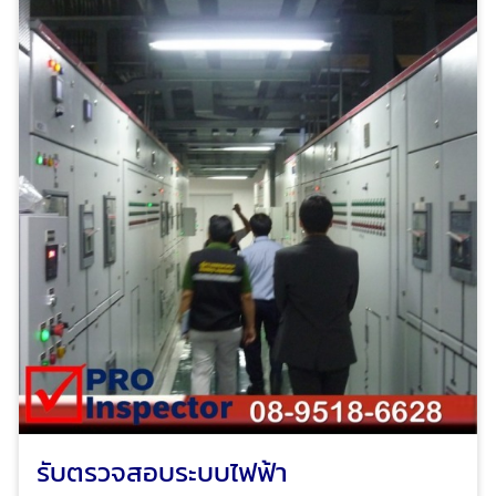
ปรับระยะเบรคลิฟต์ให้เหมาะสม ตรวจสอบสภาพอุปกรณ์
ควบคุมระบบไฟฟ้าลิฟต์ ตรวจขันน๊อต ขันสกรูทุกตัวใหม่ให้
อยู่ในสภาพที่สมบูรณ์ เปลี่ยนอะไหล่ลิฟต์ทันทีเมื่อตรวจพบ
จุดที่เสื่อมสภาพหรือชำรุด โปร อินสเปคเตอร์ ทีมงาน
วิศวกรมืออาชีพ ผู้เชี่ยวชาญด้านการให้บริการตรวจสอบ
อาคาร ตรวจสอบและรับรองการจัดการพลังงาน ตรวจสอบ
และรับรองระบบไฟฟ้าประจำปี ตรวจสอบระบบแจ้งเหตุเพลิง
ไหม้อาคารและโรงงาน เพื่อทำรายงานและ ออกหนังสือ
รับรองความปลอดภัยประเภทต่างๆ ตามกฎหมาย ได้รับ
ความไว้วางใจจากบริษัทชั้นนำระดับแนวหน้าของไทย และ
โรงงานชั้นนำของไทย
รับตรวจสอบระบบไฟฟ้า