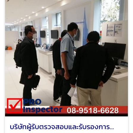
Initiating devices ทดสอบความไวของ อุปกรณ์ตรวจจับ
ควัน Smoke detector testing ทดสอบอุปกรณ์ตรวจจับ
ความร้อน Heat detector testing ทดสอบอุปกรณ์ตรวจ
จับเปลวไฟ Flame detector testing อุปกรณ์ตรวจจับ
แก๊ส Gas detector testing โปร อินสเปคเตอร์ ทีมงาน
วิศวกรมืออาชีพ ผู้เชี่ยวชาญด้านการให้บริการตรวจสอบ
อาคาร ตรวจสอบและรับรองการจัดการพลังงาน ตรวจสอบ
และรับรองระบบไฟฟ้าประจำปี ตรวจสอบระบบแจ้งเหตุเพลิง
ไหม้อาคารและโรงงาน เพื่อทำรายงานและ ออกหนังสือ
รับรองความปลอดภัยประเภทต่างๆ ตามกฎหมาย ได้รับ
ความไว้วางใจจากบริษัทชั้นนำระดับแนวหน้าของไทย และ
โรงงานชั้นนำของไทย
บริษัทผู้รับตรวจสอบและรับรองการ