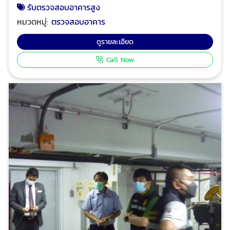
พาร์ทเมนท์ ที่มีห้องพักตั้งแต่ 80 ห้องขึ้นไปต่ออาคาร ตรวจ
รับตรวจสอบอาคารสูง
สอบอาคารสูงสำหรับเช่าสำนักงาน ตรวจสอบอาคารโรง
หมวดหมู่:
ตรวจสอบอาคาร
พยาบาลขนาดใหญ่ ตรวจสอบอาคารสูง อาคารเรียน
มหาวิทยาลัย ตรวจสอบสถานบริการ อาคารศูนย์การค้า
ดูรายละเอียด
ขนาดใหญ่ โปร อินสเปคเตอร์ ทีมงานวิศวกรมืออาชีพ ผู้
Call Now
เชี่ยวชาญด้านการให้บริการตรวจสอบอาคาร ตรวจสอบและ
รับรองการจัดการพลังงาน ตรวจสอบและรับรองระบบไฟฟ้า
ประจำปี ตรวจสอบระบบแจ้งเหตุเพลิงไหม้อาคารและโรงงาน
เพื่อทำรายงานและ ออกหนังสือรับรองความปลอดภัย
ประเภทต่างๆ ตามกฎหมาย ได้รับความไว้วางใจจากบริษัท
ชั้นนำระดับแนวหน้าของไทย และโรงงานชั้นนำของไทย