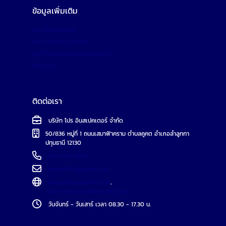
ข้อมูลเพิ่มเติม
โปร อินสเปคเตอร์
ผลงานการตรวจอาคาร
ลูกค้าที่ไว้วางใจในการตรวจอาคาร
ติดต่อเรา
ติดต่อเรา
บริษัท โปร อินสเปคเตอร์ จำกัด
50/836 หมู่ที่ 1 ถนนเสมาฟ้าคราม ตำบลคูคต อำเภอลำลูกกา
ปทุมธานี 12130
089-518-6628
aroon1962@gmail.com
www.proinspector.co.th
,
proinspector.yellowpages.co.th
วันจันทร์ - วันเสาร์ เวลา 08.30 - 17.30 น.